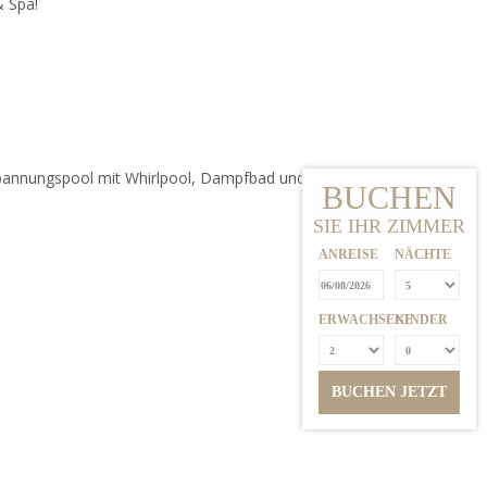
& Spa!
pannungspool mit Whirlpool, Dampfbad und
BUCHEN
SIE IHR ZIMMER
ANREISE
NÄCHTE
ERWACHSENE
KINDER
BUCHEN JETZT