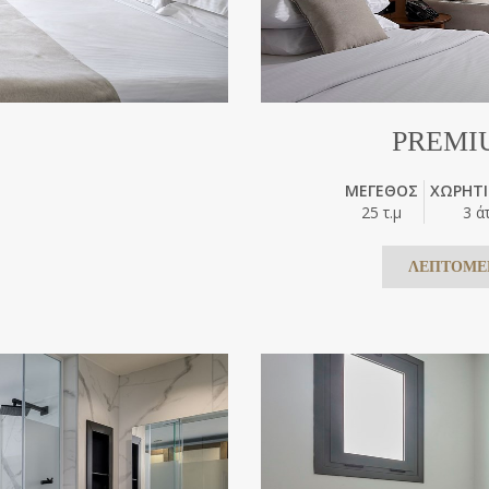
PREMI
ΜΕΓΕΘΟΣ
ΧΩΡΗΤ
25 τ.μ
3 ά
ΛΕΠΤΟΜΕ