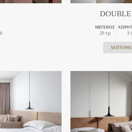
DOUBLE 
ΜΕΓΕΘΟΣ
ΧΩΡΗΤ
νό
25 τ.μ
3 
ΛΕΠΤΟΜΕ