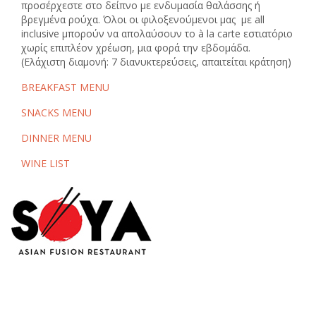
προσέρχεστε στο δείπνο με ενδυμασία θαλάσσης ή
βρεγμένα ρούχα. Όλοι οι φιλοξενούμενοι μας με all
inclusive μπορούν να απολαύσουν το à la carte εστιατόριο
χωρίς επιπλέον χρέωση, μια φορά την εβδομάδα.
(Ελάχιστη διαμονή: 7 διανυκτερεύσεις, απαιτείται κράτηση)
BREAKFAST MENU
SNACKS MENU
DINNER MENU
WINE LIST
Το ασιατικό εστιατόριο Soya Asia Fusion Restaurant βρίσκεται
στο Michelangelo Resort & Spa δίπλα από την πισίνα
υπερχείλισης (Infinity pool) μέσα σε καταπράσινους κήπους με
θέα στη θάλασσα. Πρόκειται για μια εντελώς νέα προσθήκη με